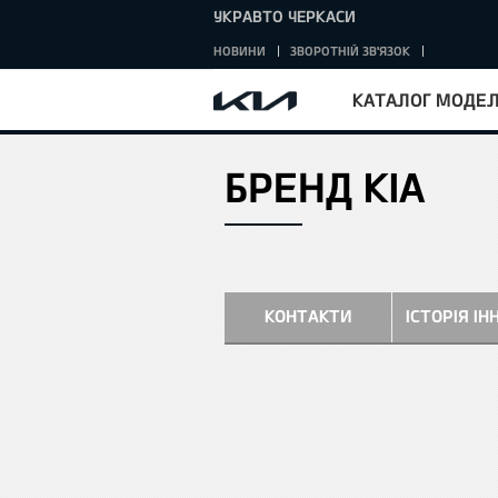
УКРАВТО ЧЕРКАСИ
НОВИНИ
ЗВОРОТНІЙ ЗВ'ЯЗОК
КУРС НБУ :
КАТАЛОГ МОДЕ
БРЕНД KIA
ВНА
КОНТАКТИ
ІСТОРІЯ ІН