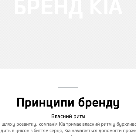
БРЕНД KIA
Принципи бренду
Власний ритм
ляху розвитку, компанія Kia тримає власний ритм у бурхливом
дить в унісон з биттям серця, Kia намагається допомогти прож